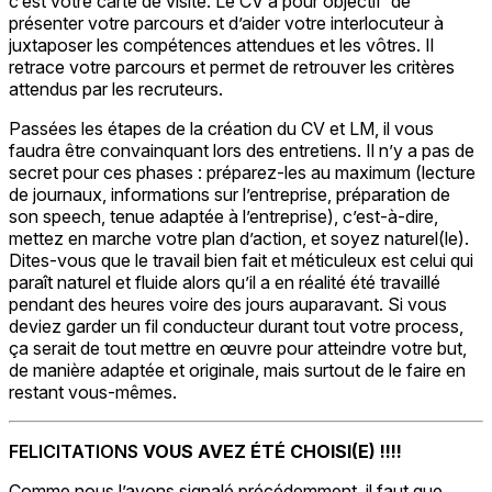
c’est votre carte de visite. Le CV a pour objectif de
présenter votre parcours et d’aider votre interlocuteur à
juxtaposer les compétences attendues et les vôtres. Il
retrace votre parcours et permet de retrouver les critères
attendus par les recruteurs.
Passées les étapes de la création du CV et LM, il vous
faudra être convainquant lors des entretiens. Il n’y a pas de
secret pour ces phases : préparez-les au maximum (lecture
de journaux, informations sur l’entreprise, préparation de
son speech, tenue adaptée à l’entreprise), c’est-à-dire,
mettez en marche votre plan d’action, et soyez naturel(le).
Dites-vous que le travail bien fait et méticuleux est celui qui
paraît naturel et fluide alors qu’il a en réalité été travaillé
pendant des heures voire des jours auparavant. Si vous
deviez garder un fil conducteur durant tout votre process,
ça serait de tout mettre en œuvre pour atteindre votre but,
de manière adaptée et originale, mais surtout de le faire en
restant vous-mêmes.
FELICITATIONS
VOUS AVEZ ÉTÉ CHOISI(E) !!!!
Comme nous l’avons signalé précédemment, il faut que