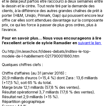
et le délai peut parfois être raccourci à deux semaines entre
le dessin et le cintre. Tout reste tiré par la demande des
clients, à la différence des autres grandes chaînes de prêt à
porter (H&M, Uniqlo, Primark, Gap) qui poussent encore leur
offre car elles sont attendues davantage sur la composante
prix, ce qui les force à passer de plus gros ordres, plus à
l’avance.
Pour en savoir plus… Nous vous encourageons à lire
l’excellent article de sylvie Ramadier en
suivant le lien
Ou http://m.lesechos.fr/idees-debats/inditex-le-top-
modele-de-l-habillement-021790001860.htm
Quelques chiffres clefs :
Chiffre d’affaires (au 31 janvier 2016) :
20,9 milliards d’euros (+15,4 %) dont Zara : 13,6 milliards
(+17,5 %), soit 65 % du total.
Marge brute 12,1 milliards (57,8 % des ventes).
Résultat opérationnel 3,7 milliards (17,6 % des ventes).
Résultat net 2,9 milliards (+15 %).
Répartition géographique