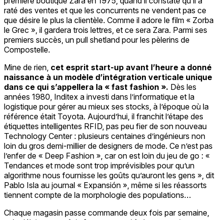
première boutique Zara en 1975, quand il constate qu’il a
raté des ventes et que les concurrents ne vendent pas ce
que désire le plus la clientèle. Comme il adore le film « Zorba
le Grec », il gardera trois lettres, et ce sera Zara. Parmi ses
premiers succès, un pull shetland pour les pèlerins de
Compostelle.
Mine de rien,
cet esprit start-up avant l’heure a donné
naissance à un modèle d’intégration verticale unique
dans ce qui s’appellera la « fast fashion ».
Dès les
années 1980, Inditex a investi dans l’informatique et la
logistique pour gérer au mieux ses stocks, à l’époque où la
référence était Toyota. Aujourd’hui, il franchit l’étape des
étiquettes intelligentes RFID, pas peu fier de son nouveau
Technology Center : plusieurs centaines d’ingénieurs non
loin du gros demi-millier de designers de mode. Ce n’est pas
l’enfer de « Deep Fashion », car on est loin du jeu de go : «
Tendances et mode sont trop imprévisibles pour qu’un
algorithme nous fournisse les goûts qu’auront les gens », dit
Pablo Isla au journal « Expansión », même si les réassorts
tiennent compte de la morphologie des populations…
Chaque magasin passe commande deux fois par semaine,