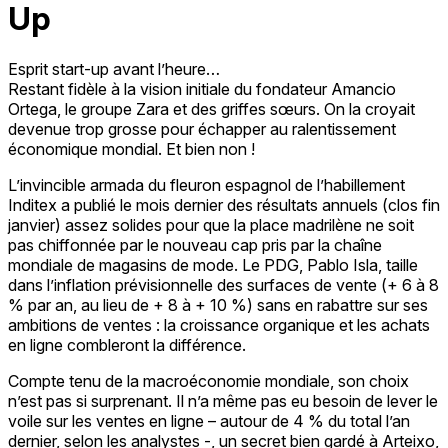
Up
Esprit start-up avant l’heure…
Restant fidèle à la vision initiale du fondateur Amancio
Ortega, le groupe Zara et des griffes sœurs. On la croyait
devenue trop grosse pour échapper au ralentissement
économique mondial. Et bien non !
L’invincible armada du fleuron espagnol de l’habillement
Inditex a publié le mois dernier des résultats annuels (clos fin
janvier) assez solides pour que la place madrilène ne soit
pas chiffonnée par le nouveau cap pris par la chaîne
mondiale de magasins de mode. Le PDG, Pablo Isla, taille
dans l’inflation prévisionnelle des surfaces de vente (+ 6 à 8
% par an, au lieu de + 8 à + 10 %) sans en rabattre sur ses
ambitions de ventes : la croissance organique et les achats
en ligne combleront la différence.
Compte tenu de la macroéconomie mondiale, son choix
n’est pas si surprenant. Il n’a même pas eu besoin de lever le
voile sur les ventes en ligne – autour de 4 % du total l’an
dernier, selon les analystes -, un secret bien gardé à Arteixo,