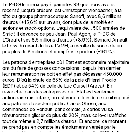
Le P-DG le mieux payé, parmi les 98 que nous avons
recensé jusqu’à présent, est Christopher Viehbacher, à la
tête du groupe pharmaceutique Sanofi, avec 8,6 millions
d’euros (+15,6% sur un an), dont plus de la moitié en
actions et stock-options. L’équivalent de… 500 années de
Smic ! Il devance de peu Jean-Paul Agon, le P-DG de
L’Oréal et ses 8,5 millions d’euros (+8,9%). Bernard Arnault,
le boss du géant du luxe LVMH, a récolté de son côté un
peu plus de 8 millions et complète le podium (-16,1%).
Les patrons d’entreprises où l’Etat est actionnaire majoritaire
ont du faire de grosses concessions : depuis l’an dernier,
leur rémunération ne doit en effet pas dépasser 450.000
euros. D’où la chute de 65% de la paie d’Henri Proglio
(EDF) et de 54% de celle de Luc Oursel (Areva). En
revanche, dans les entreprises où l’Etat est seulement
actionnaire minoritaire, on est encore loin de ce seuil imposé
aux patrons du secteur public. Carlos Ghosn, aux
commandes de Renault, par exemple, a certes vu sa
rémunération glisser de plus de 20%, mais celle-ci s’affiche
tout de même à 2,7 millions d’euros. Et encore, ce montant
ne prend pas en compte les émoluments versés par le